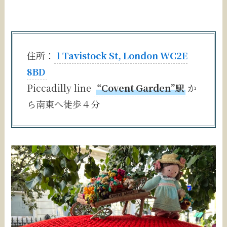
住所：
1 Tavistock St, London WC2E
8BD
Piccadilly line
“Covent Garden”駅
か
ら南東へ徒歩４分