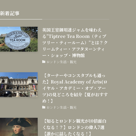
新着記事
英国王室御用達ジャムを味わえ
る”Tiptree Tea Room（ティプ
ツリー・ティールーム）”とは？ク
リームティー・アフタヌーンティ
ー・ショップ・博物館
ロンドン生活・観光
【ターナーやコンスタブルも通っ
た】Royal Academy of Arts(ロ
イヤル・アカデミー・オブ・アー
ツ)の見どころを紹介【夏がおすす
め！】
ロンドン生活・観光
【知るとロンドン観光が10倍面白
くなる！？】ロンドンの偉人7選
【誰かに話したくなる！】