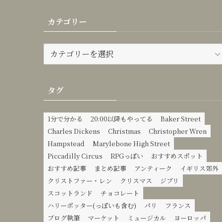
カテゴリー
カ
テ
ゴ
リ
タグ
ー
1分で分かる
20:00以降もやってる
Baker Street
Charles Dickens
Christmas
Christopher Wren
Hampstead
Marylebone High Street
Piccadilly Circus
RPGっぽい
おすすめスポット
おすすめ記事
まとめ記事
アンティーク
イギリス郊外
クリストファー・レン
クリスマス
ジブリ
スコットランド
チョコレート
ハリーポッター(っぽいも含む)
パリ
フランス
ブログ執筆
マーケット
ミュージカル
ヨーロッパ