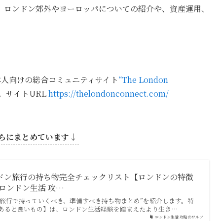
、ロンドン郊外やヨーロッパについての紹介や、資産運用、
日本人向けの総合コミュニティサイト
“The London
。サイトURL
https://thelondonconnect.com/
らにまとめています↓
ンドン旅行の持ち物完全チェックリスト【ロンドンの特徴
 ロンドン生活 攻…
ン旅行で持っていくべき、準備すべき持ち物まとめ”を紹介します。特
【あると良いもの】は、ロンドン生活経験を踏まえたより生き…
ロンドン生活 攻略のワルツ