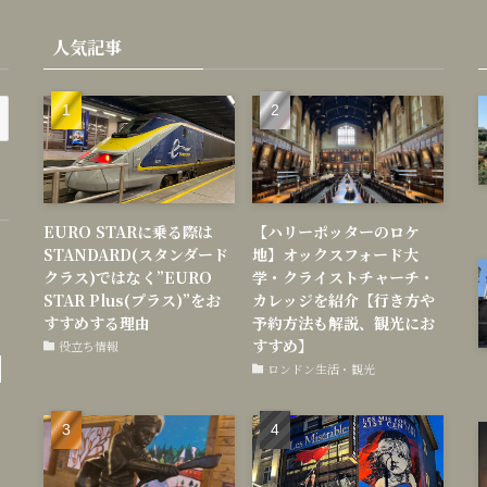
人気記事
EURO STARに乗る際は
【ハリーポッターのロケ
STANDARD(スタンダード
地】オックスフォード大
クラス)ではなく”EURO
学・クライストチャーチ・
STAR Plus(プラス)”をお
カレッジを紹介【行き方や
すすめする理由
予約方法も解説、観光にお
すすめ】
役立ち情報
ロンドン生活・観光