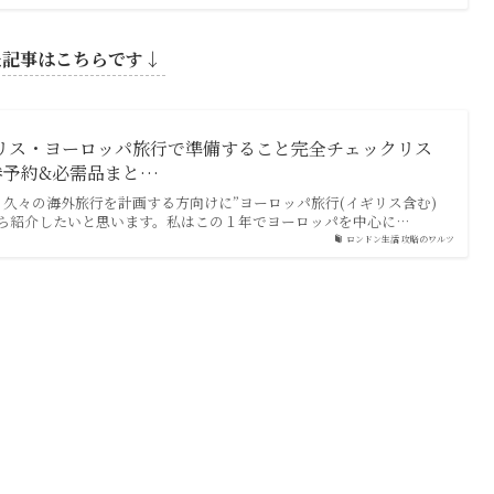
た記事はこちらです↓
ギリス・ヨーロッパ旅行で準備すること完全チェックリス
券予約&必需品まと…
久々の海外旅行を計画する方向けに”ヨーロッパ旅行(イギリス含む)
から紹介したいと思います。私はこの１年でヨーロッパを中心に…
ロンドン生活 攻略のワルツ