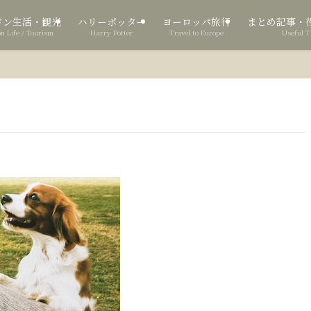
ドン生活・観光
ハリーポッター
ヨーロッパ旅行
まとめ記事・
n Life / Tourism
Harry Potter
Travel to Europe
Useful T