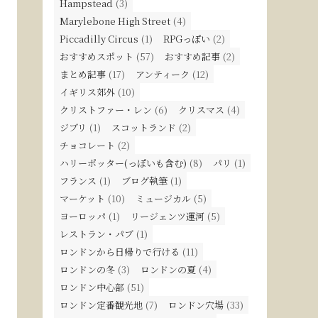
Hampstead
(3)
Marylebone High Street
(4)
Piccadilly Circus
(1)
RPGっぽい
(2)
おすすめスポット
(57)
おすすめ記事
(2)
まとめ記事
(17)
アンティーク
(12)
イギリス郊外
(10)
クリストファー・レン
(6)
クリスマス
(4)
ジブリ
(1)
スコットランド
(2)
チョコレート
(2)
ハリーポッター(っぽいも含む)
(8)
パリ
(1)
フランス
(1)
ブログ執筆
(1)
マーケット
(10)
ミュージカル
(5)
ヨーロッパ
(1)
リージェンツ運河
(5)
レストラン・パブ
(1)
ロンドンから日帰りで行ける
(11)
ロンドンの冬
(3)
ロンドンの夏
(4)
ロンドン中心部
(51)
ロンドン定番観光地
(7)
ロンドン穴場
(33)