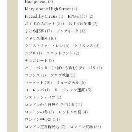
Hampstead
(3)
Marylebone High Street
(4)
Piccadilly Circus
(1)
RPGっぽい
(2)
おすすめスポット
(57)
おすすめ記事
(2)
まとめ記事
(17)
アンティーク
(12)
イギリス郊外
(10)
クリストファー・レン
(6)
クリスマス
(4)
ジブリ
(1)
スコットランド
(2)
チョコレート
(2)
ハリーポッター(っぽいも含む)
(8)
パリ
(1)
フランス
(1)
ブログ執筆
(1)
マーケット
(10)
ミュージカル
(5)
ヨーロッパ
(1)
リージェンツ運河
(5)
レストラン・パブ
(1)
ロンドンから日帰りで行ける
(11)
ロンドンの冬
(3)
ロンドンの夏
(4)
ロンドン中心部
(51)
ロンドン定番観光地
(7)
ロンドン穴場
(33)