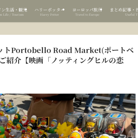
ドン生活・観光
ハリーポッター
ヨーロッパ旅行
まとめ記事・
n Life / Tourism
Harry Potter
Travel to Europe
Useful T
rtobello Road Market(ポートベ
のご紹介【映画「ノッティングヒルの恋