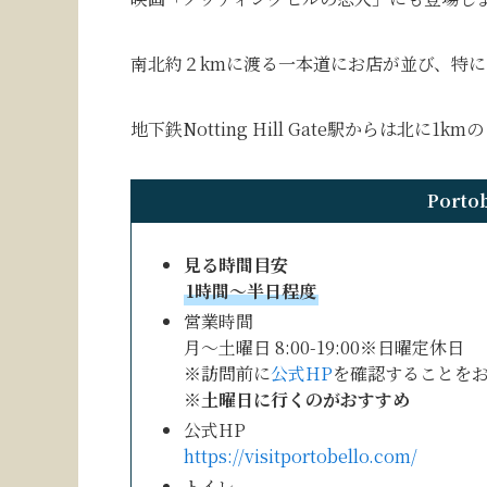
南北約２kmに渡る一本道にお店が並び、特
地下鉄Notting Hill Gate駅からは北に1
Porto
見る時間目安
1時間〜半日程度
営業時間
月〜土曜日 8:00-19:00※日曜定休日
※訪問前に
公式HP
を確認することを
※土曜日に行くのがおすすめ
公式HP
https://visitportobello.com/
トイレ