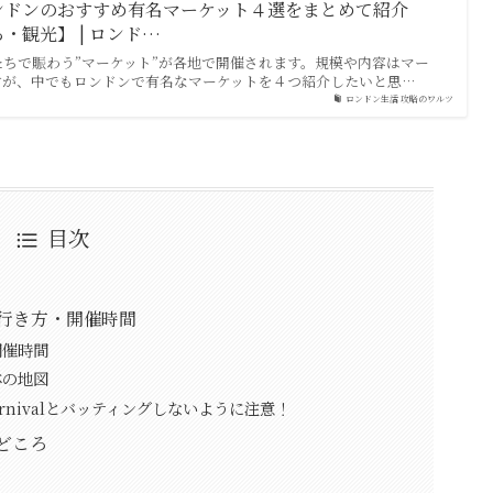
ンドンのおすすめ有名マーケット４選をまとめて紹介
・観光】 | ロンド…
ちで賑わう”マーケット”が各地で開催されます。規模や内容はマー
すが、中でもロンドンで有名なマーケットを４つ紹介したいと思…
ロンドン生活 攻略のワルツ
目次
et への行き方・開催時間
開催時間
体の地図
 Carnivalとバッティングしないように注意！
の見どころ