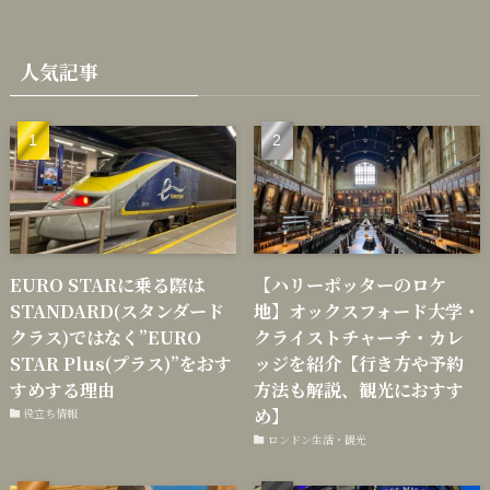
人気記事
EURO STARに乗る際は
【ハリーポッターのロケ
STANDARD(スタンダード
地】オックスフォード大学・
クラス)ではなく”EURO
クライストチャーチ・カレ
STAR Plus(プラス)”をおす
ッジを紹介【行き方や予約
すめする理由
方法も解説、観光におすす
め】
役立ち情報
ロンドン生活・観光