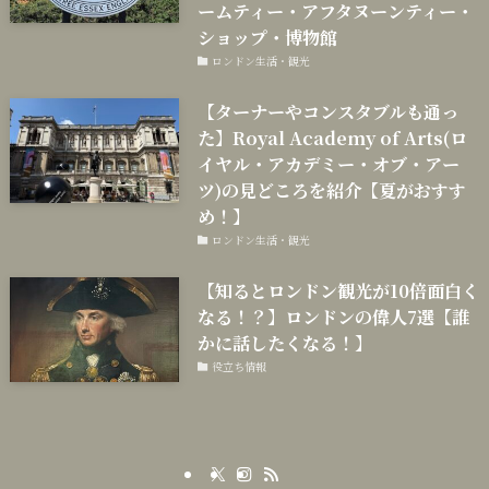
ームティー・アフタヌーンティー・
ショップ・博物館
ロンドン生活・観光
【ターナーやコンスタブルも通っ
た】Royal Academy of Arts(ロ
イヤル・アカデミー・オブ・アー
ツ)の見どころを紹介【夏がおすす
め！】
ロンドン生活・観光
【知るとロンドン観光が10倍面白く
なる！？】ロンドンの偉人7選【誰
かに話したくなる！】
役立ち情報