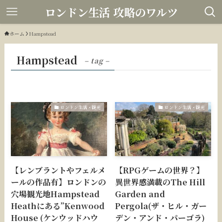
ロンドン生活 攻略のワルツ
ホーム
Hampstead
Hampstead
– tag –
ロンドン生活・観光
ロンドン生活・観光
【レンブラントやフェルメ
【RPGゲームの世界？】
ールの作品有】ロンドンの
異世界感満載のThe Hill
穴場観光地Hampstead
Garden and
Heathにある”Kenwood
Pergola(ザ・ヒル・ガー
House (ケンウッドハウ
デン・アンド・パーゴラ)