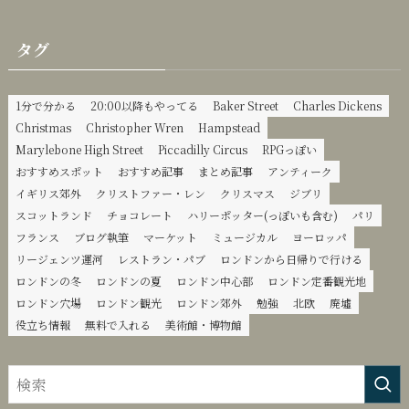
ゴ
リ
タグ
ー
1分で分かる
20:00以降もやってる
Baker Street
Charles Dickens
Christmas
Christopher Wren
Hampstead
Marylebone High Street
Piccadilly Circus
RPGっぽい
おすすめスポット
おすすめ記事
まとめ記事
アンティーク
イギリス郊外
クリストファー・レン
クリスマス
ジブリ
スコットランド
チョコレート
ハリーポッター(っぽいも含む)
パリ
フランス
ブログ執筆
マーケット
ミュージカル
ヨーロッパ
リージェンツ運河
レストラン・パブ
ロンドンから日帰りで行ける
ロンドンの冬
ロンドンの夏
ロンドン中心部
ロンドン定番観光地
ロンドン穴場
ロンドン観光
ロンドン郊外
勉強
北欧
廃墟
役立ち情報
無料で入れる
美術館・博物館