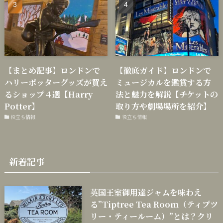
【まとめ記事】ロンドンで
【徹底ガイド】ロンドンで
ハリーポッターグッズが買え
ミュージカルを鑑賞する方
るショップ４選【Harry
法と魅力を解説【チケットの
Potter】
取り方や劇場場所を紹介】
役立ち情報
役立ち情報
新着記事
英国王室御用達ジャムを味わえ
る”Tiptree Tea Room（ティプツ
リー・ティールーム）”とは？クリ