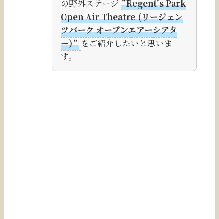
の野外ステージ
”Regent’s Park
Open Air Theatre
(リージェン
ツパーク オープンエアーシアタ
ー)
”
をご紹介したいと思いま
す。