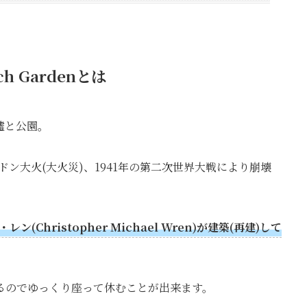
rch Garden
とは
墟と公園。
ンドン大火(大火災)、1941年の第二次世界大戦により崩壊
hristopher Michael Wren)が建築(再建)して
るのでゆっくり座って休むことが出来ます。