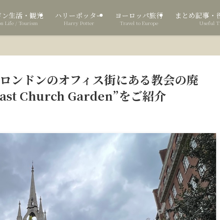
ドン生活・観光
ハリーポッター
ヨーロッパ旅行
まとめ記事・
n Life / Tourism
Harry Potter
Travel to Europe
Useful T
】ロンドンのオフィス街にある教会の廃
 East Church Garden”をご紹介