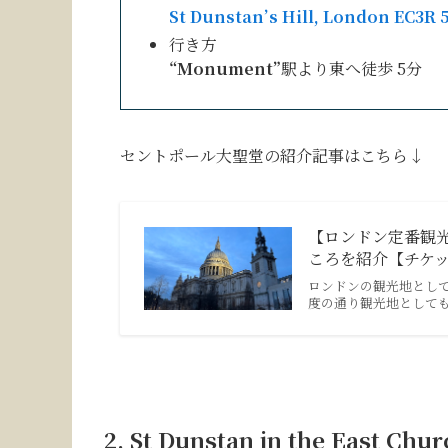
St Dunstan’s Hill, London EC3
行き方
“Monument”
駅より東へ徒歩 5分
セントポール大聖堂の紹介記事はこちら↓
【ロンドン定番観光地】
ころを紹介【チケ
ロンドンの観光地としても超
度の通り観光地として
2.
St Dunstan in the East Chu