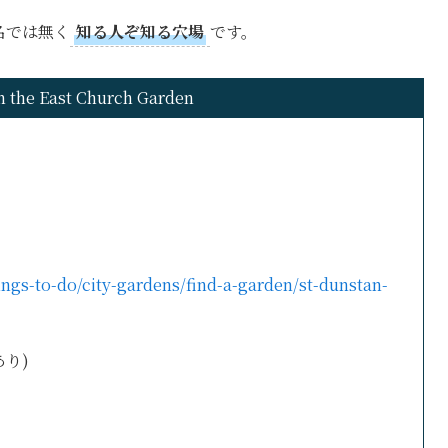
有名では無く
知る人ぞ知る穴場
です。
n the East Church Garden
ings-to-do/city-gardens/find-a-garden/st-dunstan-
あり)