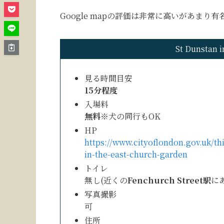
Google mapの評価は非常に高いがあまり
St Dunstan i
見る時間目安
15分程度
入場料
無料
※犬の同行もOK
HP
https://www.cityoflondon.gov.uk/th
in-the-east-church-garden
トイレ
無し(近くの
Fenchurch Street駅
に
写真撮影
可
住所