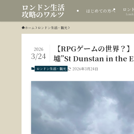
ロンドン生活
ロン
はじめての方へ
攻略のワルツ
Londo
ホーム
ロンドン生活・観光
【RPGゲームの世界？
2026
3/24
墟”St Dunstan in the
ロンドン生活・観光
2026年3月24日