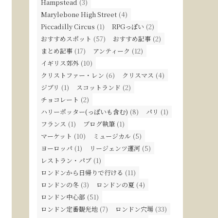
Hampstead
(3)
Marylebone High Street
(4)
Piccadilly Circus
(1)
RPGっぽい
(2)
おすすめスポット
(57)
おすすめ記事
(2)
まとめ記事
(17)
アンティーク
(12)
イギリス郊外
(10)
クリストファー・レン
(6)
クリスマス
(4)
ジブリ
(1)
スコットランド
(2)
チョコレート
(2)
ハリーポッター(っぽいも含む)
(8)
パリ
(1)
フランス
(1)
ブログ執筆
(1)
マーケット
(10)
ミュージカル
(5)
ヨーロッパ
(1)
リージェンツ運河
(5)
レストラン・パブ
(1)
ロンドンから日帰りで行ける
(11)
ロンドンの冬
(3)
ロンドンの夏
(4)
ロンドン中心部
(51)
ロンドン定番観光地
(7)
ロンドン穴場
(33)