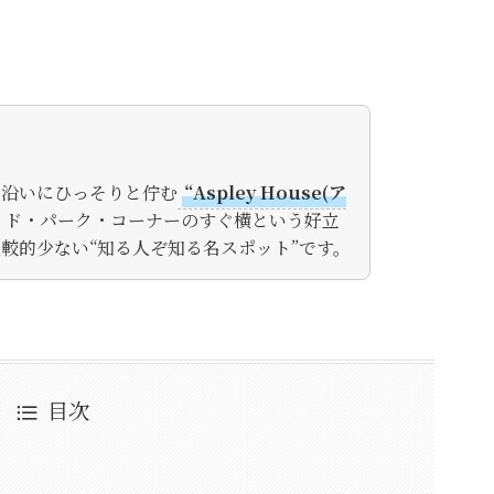
ー沿いにひっそりと佇む
“Aspley House(ア
イド・パーク・コーナーのすぐ横という好立
較的少ない“知る人ぞ知る名スポット”です。
目次