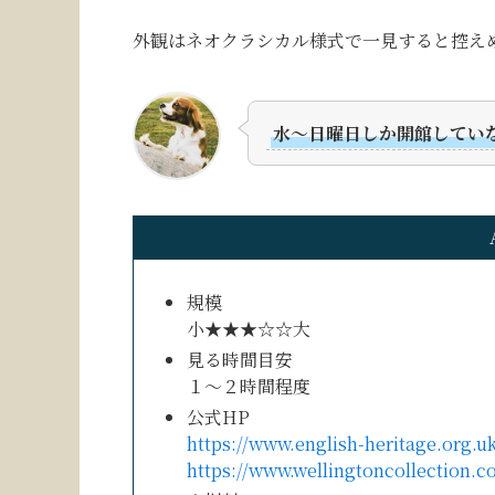
外観はネオクラシカル様式で一見すると控え
水〜日曜日しか開館してい
規模
小★★★☆☆大
見る時間目安
１〜２時間程度
公式HP
https://www.english-heritage.org.uk
https://www.wellingtoncollection.co