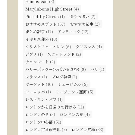
Hampstead
(3)
Marylebone High Street
(4)
Piccadilly Circus
(1)
RPGっぽい
(2)
おすすめスポット
(57)
おすすめ記事
(2)
まとめ記事
(17)
アンティーク
(12)
イギリス郊外
(10)
クリストファー・レン
(6)
クリスマス
(4)
ジブリ
(1)
スコットランド
(2)
チョコレート
(2)
ハリーポッター(っぽいも含む)
(8)
パリ
(1)
フランス
(1)
ブログ執筆
(1)
マーケット
(10)
ミュージカル
(5)
ヨーロッパ
(1)
リージェンツ運河
(5)
レストラン・パブ
(1)
ロンドンから日帰りで行ける
(11)
ロンドンの冬
(3)
ロンドンの夏
(4)
ロンドン中心部
(51)
ロンドン定番観光地
(7)
ロンドン穴場
(33)