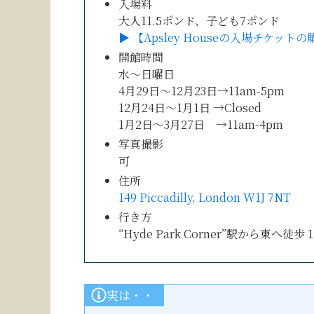
入場料
大人11.5ポンド、子ども7ポンド
▶︎ 【Apsley Houseの入場チケッ
開館時間
水〜日曜日
4月29日〜12月23日→11am-5pm
12月24日〜1月1日 →Closed
1月2日〜3月27日 →11am-4pm
写真撮影
可
住所
149 Piccadilly, London W1J 7NT
行き方
“Hyde Park Corner”駅から東へ徒歩
実は・・