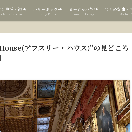
ドン生活・観光
ハリーポッター
ヨーロッパ旅行
まとめ記事・
n Life / Tourism
Harry Potter
Travel to Europe
Useful T
 House(アプスリー・ハウス)”の見どころ
】