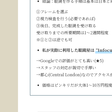
結論：眼鏡を作る手順は基本は日本と
①フレームを選ぶ
②視力検査を行う(必要であれば)
③後日、完成した眼鏡を受け取る
受け取りまでの所要期間は1〜2週間程度
※①と②は逆でも可
私が実際に利用した眼鏡屋は
“Infocu
→Googleでの評価がとても高い(★5)
→スタッフの対応が親切で手厚い
→都心(Central London)なのでアクセ
価格はピンキリだが大体1〜10万円程