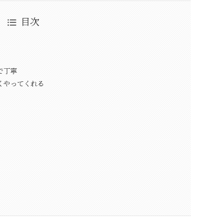
目次
で丁寧
くやってくれる
つ