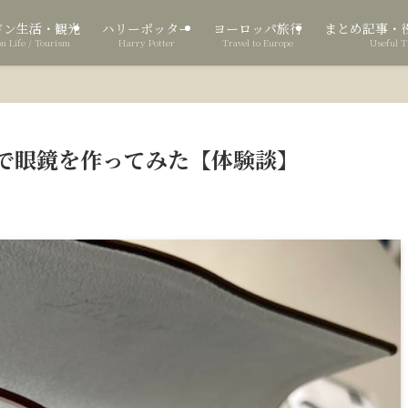
ドン生活・観光
ハリーポッター
ヨーロッパ旅行
まとめ記事・
n Life / Tourism
Harry Potter
Travel to Europe
Useful T
で眼鏡を作ってみた【体験談】