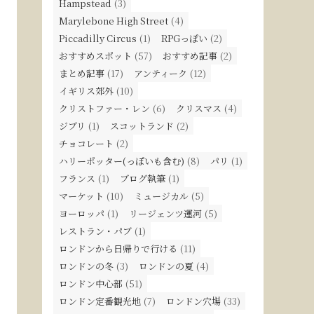
Hampstead
(3)
Marylebone High Street
(4)
Piccadilly Circus
(1)
RPGっぽい
(2)
おすすめスポット
(57)
おすすめ記事
(2)
まとめ記事
(17)
アンティーク
(12)
イギリス郊外
(10)
クリストファー・レン
(6)
クリスマス
(4)
ジブリ
(1)
スコットランド
(2)
チョコレート
(2)
ハリーポッター(っぽいも含む)
(8)
パリ
(1)
フランス
(1)
ブログ執筆
(1)
マーケット
(10)
ミュージカル
(5)
ヨーロッパ
(1)
リージェンツ運河
(5)
レストラン・パブ
(1)
ロンドンから日帰りで行ける
(11)
ロンドンの冬
(3)
ロンドンの夏
(4)
ロンドン中心部
(51)
ロンドン定番観光地
(7)
ロンドン穴場
(33)