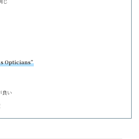
同じ
s Opticians”
スが良い
度