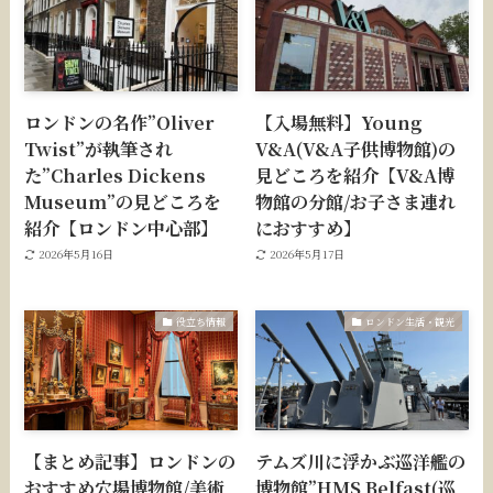
ロンドンの名作”Oliver
【入場無料】Young
Twist”が執筆され
V&A(V&A子供博物館)の
た”Charles Dickens
見どころを紹介【V&A博
Museum”の見どころを
物館の分館/お子さま連れ
紹介【ロンドン中心部】
におすすめ】
2026年5月16日
2026年5月17日
役立ち情報
ロンドン生活・観光
【まとめ記事】ロンドンの
テムズ川に浮かぶ巡洋艦の
おすすめ穴場博物館/美術
博物館”HMS Belfast(巡