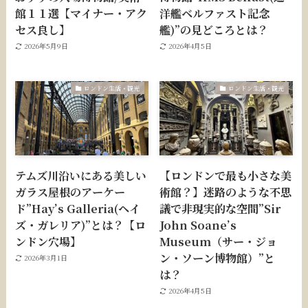
館１１選【マイナー・アク
洋艦ベルファスト記念
セス良し】
艦)”の見どころとは？
2026年5月9日
2026年4月5日
ロンドン生活・観光
ロンドン生活・観光
テムズ川沿いにある美しい
【ロンドンで最も小さな美
ガラス屋根のアーケー
術館？】迷路のような不思
ド”Hay’s Galleria(ヘイ
議で非現実的な空間”Sir
ズ・ガレリア)”とは？【ロ
John Soane’s
ンドン穴場】
Museum（サー・ジョ
ン・ソーン博物館）”と
2026年3月1日
は？
2026年4月5日