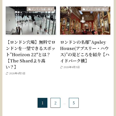
ロンドン生活・観光
ロンドン生活・観光
【ロンドン穴場】無料でロ
ロンドンの名邸”Apsley
ンドンを一望できるスポッ
House(アプスリー・ハウ
ト”Horizon 22″とは？
ス)”の見どころを紹介【ハ
【The Shardより高
イドパーク横】
い？】
2026年4月5日
2026年4月5日
1
2
...
5