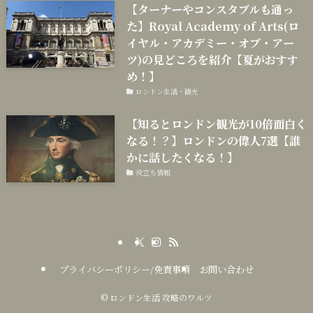
【ターナーやコンスタブルも通っ
た】Royal Academy of Arts(ロ
イヤル・アカデミー・オブ・アー
ツ)の見どころを紹介【夏がおすす
め！】
ロンドン生活・観光
【知るとロンドン観光が10倍面白く
なる！？】ロンドンの偉人7選【誰
かに話したくなる！】
役立ち情報
プライバシーポリシー/免責事項
お問い合わせ
©
ロンドン生活 攻略のワルツ