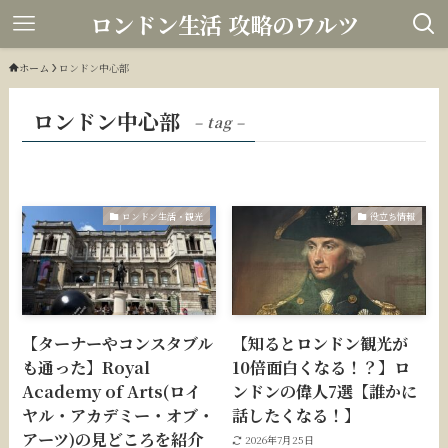
ロンドン生活 攻略のワルツ
ホーム
ロンドン中心部
ロンドン中心部
– tag –
ロンドン生活・観光
役立ち情報
【ターナーやコンスタブル
【知るとロンドン観光が
も通った】Royal
10倍面白くなる！？】ロ
Academy of Arts(ロイ
ンドンの偉人7選【誰かに
ヤル・アカデミー・オブ・
話したくなる！】
アーツ)の見どころを紹介
2026年7月25日