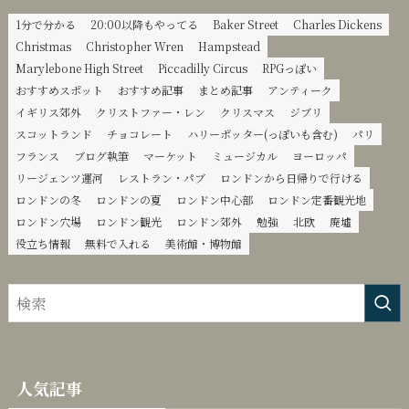
1分で分かる
20:00以降もやってる
Baker Street
Charles Dickens
Christmas
Christopher Wren
Hampstead
Marylebone High Street
Piccadilly Circus
RPGっぽい
おすすめスポット
おすすめ記事
まとめ記事
アンティーク
イギリス郊外
クリストファー・レン
クリスマス
ジブリ
スコットランド
チョコレート
ハリーポッター(っぽいも含む)
パリ
フランス
ブログ執筆
マーケット
ミュージカル
ヨーロッパ
リージェンツ運河
レストラン・パブ
ロンドンから日帰りで行ける
ロンドンの冬
ロンドンの夏
ロンドン中心部
ロンドン定番観光地
ロンドン穴場
ロンドン観光
ロンドン郊外
勉強
北欧
廃墟
役立ち情報
無料で入れる
美術館・博物館
人気記事