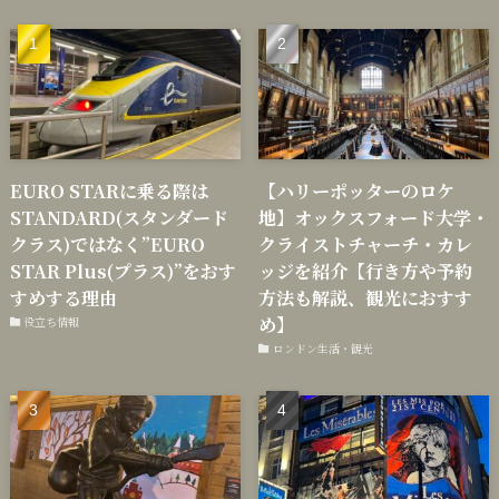
EURO STARに乗る際は
【ハリーポッターのロケ
STANDARD(スタンダード
地】オックスフォード大学・
クラス)ではなく”EURO
クライストチャーチ・カレ
STAR Plus(プラス)”をおす
ッジを紹介【行き方や予約
すめする理由
方法も解説、観光におすす
め】
役立ち情報
ロンドン生活・観光