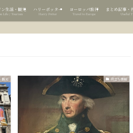
ドン生活・観光
ハリーポッター
ヨーロッパ旅行
まとめ記事・
n Life / Tourism
Harry Potter
Travel to Europe
Useful T
・観光
役立ち情報