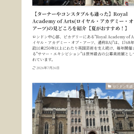
【ターナーやコンスタブルも通った】Royal
Academy of Arts(ロイヤル・アカデミー・
アーツ)の見どころを紹介【夏がおすすめ！】
ロンドン中心部、ピカデリーにある"Royal Academy of Ar
イヤル・アカデミー・オブ・アーツ、通称RA)"は、1768
設以来250年以上にわたり英国芸術を支え続け、毎年開催
る"サマー・エキシビション"は世界最古の公募美術展とし
れています。
2026年7月26日
ロンドン生活