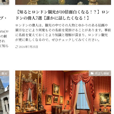
【知るとロンドン観光が10倍面白くなる！？】ロン
オブ・
ドンの偉人7選【誰かに話したくなる！】
ロンドンの偉人は、観光の中でその人物とゆかりのある絵画や
展示などにより何度もその名前を見掛けることがあります。事前
ts(ロ
に名前を覚えておくとより知識と理解が深まり、ロンドン観光
年の創
が更に楽しくなるので、ぜひチェックしてみてください。
され
て知ら
2026年7月25日
・観光
役立ち情報