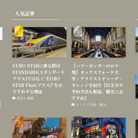
人気記事
EURO STARに乗る際は
【ハリーポッターのロケ
STANDARD(スタンダード
地】オックスフォード大
クラス)ではなく”EURO
学・クライストチャーチ・
STAR Plus(プラス)”をお
カレッジを紹介【行き方や
すすめする理由
予約方法も解説、観光にお
すすめ】
役立ち情報
ロンドン生活・観光