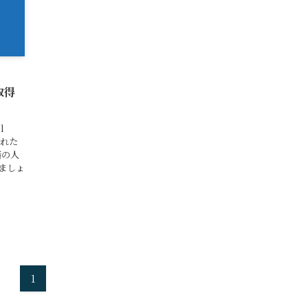
の取得
l
された
籍の人
ましょ
1