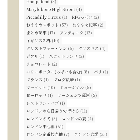
Hampstead
(3)
Marylebone High Street
(4)
Piccadilly Circus
(1)
RPGっぽい
(2)
おすすめスポット
(57)
おすすめ記事
(2)
まとめ記事
(17)
アンティーク
(12)
イギリス郊外
(10)
クリストファー・レン
(6)
クリスマス
(4)
ジブリ
(1)
スコットランド
(2)
チョコレート
(2)
ハリーポッター(っぽいも含む)
(8)
パリ
(1)
フランス
(1)
ブログ執筆
(1)
マーケット
(10)
ミュージカル
(5)
ヨーロッパ
(1)
リージェンツ運河
(5)
レストラン・パブ
(1)
ロンドンから日帰りで行ける
(11)
ロンドンの冬
(3)
ロンドンの夏
(4)
ロンドン中心部
(51)
ロンドン定番観光地
(7)
ロンドン穴場
(33)