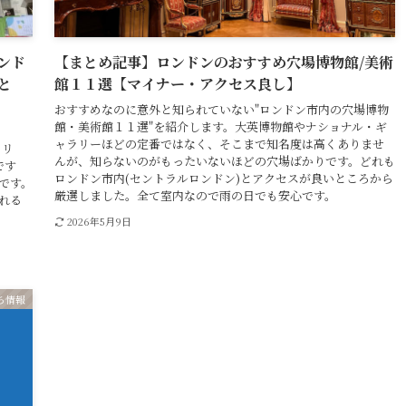
ンド
【まとめ記事】ロンドンのおすすめ穴場博物館/美術
”と
館１１選【マイナー・アクセス良し】
おすすめなのに意外と知られていない"ロンドン市内の穴場博物
館・美術館１１選"を紹介します。大英博物館やナショナル・ギ
ャラリーほどの定番ではなく、そこまで知名度は高くありませ
ラリ
んが、知らないのがもったいないほどの穴場ばかりです。どれも
です
ロンドン市内(セントラルロンドン)とアクセスが良いところから
です。
厳選しました。全て室内なので雨の日でも安心です。
れる
2026年5月9日
ち情報