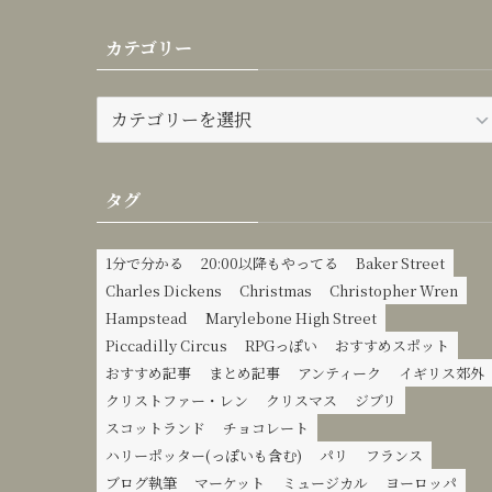
カテゴリー
カ
テ
ゴ
リ
タグ
ー
1分で分かる
20:00以降もやってる
Baker Street
Charles Dickens
Christmas
Christopher Wren
Hampstead
Marylebone High Street
Piccadilly Circus
RPGっぽい
おすすめスポット
おすすめ記事
まとめ記事
アンティーク
イギリス郊外
クリストファー・レン
クリスマス
ジブリ
スコットランド
チョコレート
ハリーポッター(っぽいも含む)
パリ
フランス
ブログ執筆
マーケット
ミュージカル
ヨーロッパ