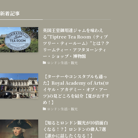
新着記事
英国王室御用達ジャムを味わえ
る”Tiptree Tea Room（ティプ
ツリー・ティールーム）”とは？ク
リームティー・アフタヌーンティ
ー・ショップ・博物館
ロンドン生活・観光
【ターナーやコンスタブルも通っ
た】Royal Academy of Arts(ロ
イヤル・アカデミー・オブ・アー
ツ)の見どころを紹介【夏がおすす
め！】
ロンドン生活・観光
【知るとロンドン観光が10倍面白
くなる！？】ロンドンの偉人7選
【誰かに話したくなる！】