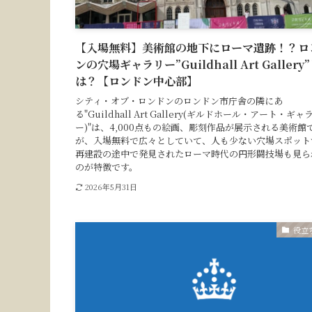
【入場無料】美術館の地下にローマ遺跡！？ロ
ンの穴場ギャラリー”Guildhall Art Gallery
は？【ロンドン中心部】
シティ・オブ・ロンドンのロンドン市庁舎の隣にあ
る"Guildhall Art Gallery(ギルドホール・アート・ギャ
ー)"は、4,000点もの絵画、彫刻作品が展示される美術館
が、入場無料で広々としていて、人も少ない穴場スポット
再建設の途中で発見されたローマ時代の円形闘技場も見ら
のが特徴です。
2026年5月31日
役立